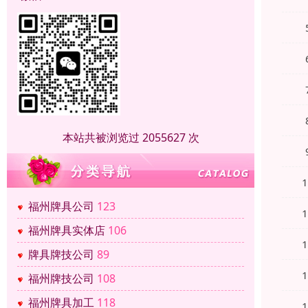
本站共被浏览过 2055627 次
福州牌具公司
123
福州牌具实体店
106
牌具牌技公司
89
福州牌技公司
108
福州牌具加工
118