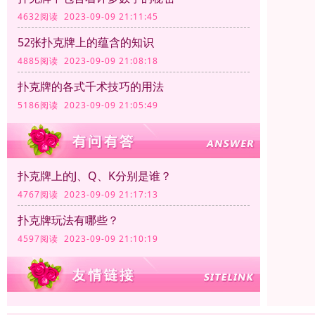
4632阅读 2023-09-09 21:11:45
52张扑克牌上的蕴含的知识
4885阅读 2023-09-09 21:08:18
扑克牌的各式千术技巧的用法
5186阅读 2023-09-09 21:05:49
扑克牌上的J、Q、K分别是谁？
4767阅读 2023-09-09 21:17:13
扑克牌玩法有哪些？
4597阅读 2023-09-09 21:10:19