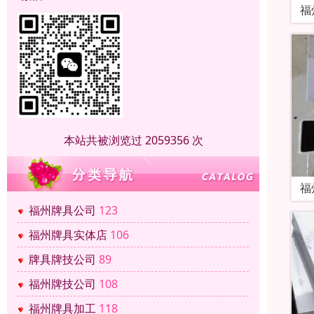
福
本站共被浏览过 2059356 次
福
福州牌具公司
123
福州牌具实体店
106
牌具牌技公司
89
福州牌技公司
108
福州牌具加工
118