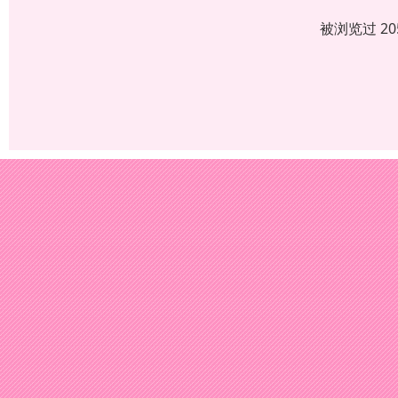
被浏览过 2