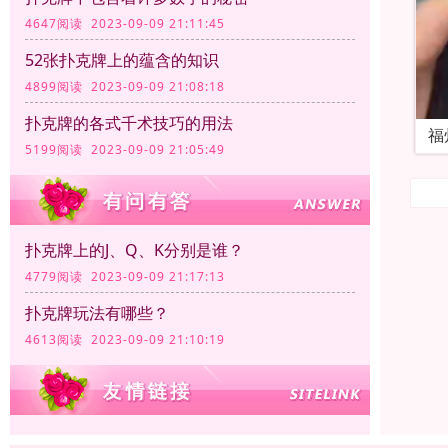
4647阅读 2023-09-09 21:11:45
52张扑克牌上的蕴含的知识
4899阅读 2023-09-09 21:08:18
扑克牌的各式千术技巧的用法
福
5199阅读 2023-09-09 21:05:49
扑克牌上的J、Q、K分别是谁？
4779阅读 2023-09-09 21:17:13
扑克牌玩法有哪些？
4613阅读 2023-09-09 21:10:19