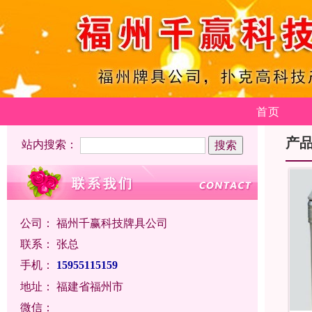
首页
产
站内搜索：
公司：
福州千赢科技牌具公司
联系：
张总
手机：
15955115159
地址：
福建省福州市
微信：