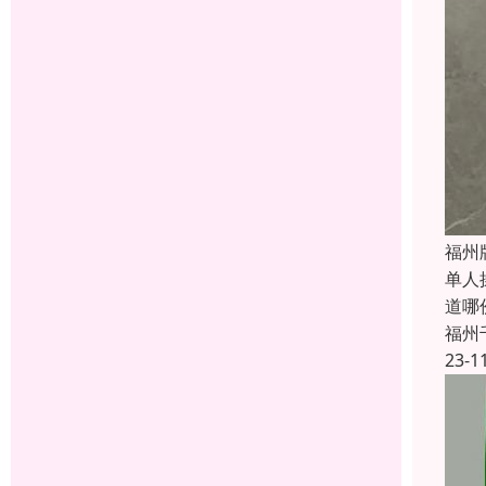
福州
单人
道哪
福州
23-1