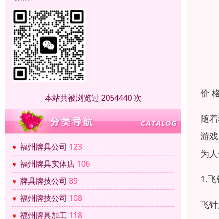
价 
本站共被浏览过 2054440 次
随着
游戏
福州牌具公司
123
为人
福州牌具实体店
106
1.
牌具牌技公司
89
福州牌技公司
108
飞针
福州牌具加工
118