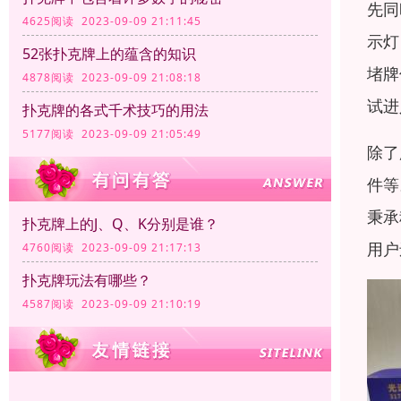
先同
4625阅读 2023-09-09 21:11:45
示灯
52张扑克牌上的蕴含的知识
堵牌
4878阅读 2023-09-09 21:08:18
试进
扑克牌的各式千术技巧的用法
5177阅读 2023-09-09 21:05:49
除了
件等
秉承
扑克牌上的J、Q、K分别是谁？
用户
4760阅读 2023-09-09 21:17:13
扑克牌玩法有哪些？
4587阅读 2023-09-09 21:10:19