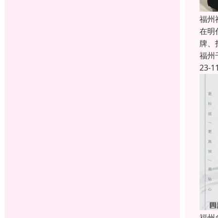
福州
在明
牌、
福州
23-1
福州