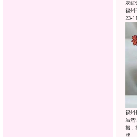
灰缸
福州
23-1
福州
虽然
据，
牌