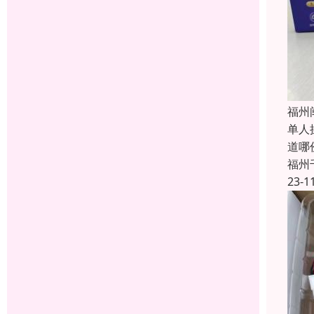
福州
单人
道哪
福州
23-1