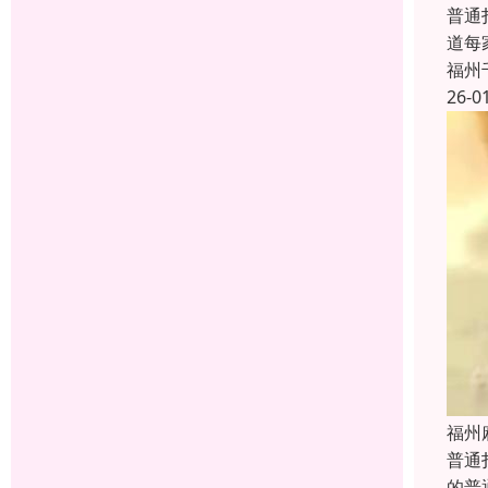
普通
道每
福州
26-0
福州
普通
的普