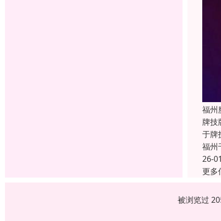
福州
牌技
于牌
福州
26-0
更多
被浏览过 2