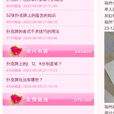
福州
4620阅读 2023-09-09 21:11:45
单人
52张扑克牌上的蕴含的知识
灰缸
福州
4875阅读 2023-09-09 21:08:18
23-1
扑克牌的各式千术技巧的用法
5175阅读 2023-09-09 21:05:49
扑克牌上的J、Q、K分别是谁？
4756阅读 2023-09-09 21:17:13
扑克牌玩法有哪些？
4584阅读 2023-09-09 21:10:19
福州
用过