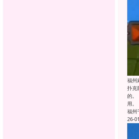
福州
扑克
的。
用
福州
26-0