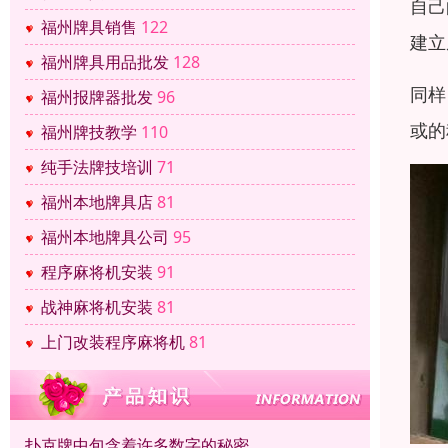
自己
福州牌具销售
122
建立
福州牌具用品批发
128
同样
福州报牌器批发
96
或的
福州牌技教学
110
纯手法牌技培训
71
福州本地牌具店
81
福州本地牌具公司
95
程序麻将机安装
91
战神麻将机安装
81
上门改装程序麻将机
81
扑克牌中包含着许多数字的秘密