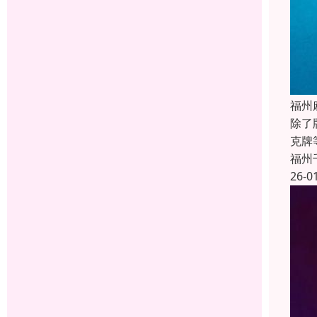
福州
除了
克牌
福州
26-0