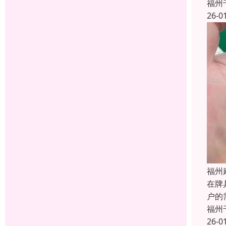
福州
26-0
福州
在牌
户的
福州
26-0