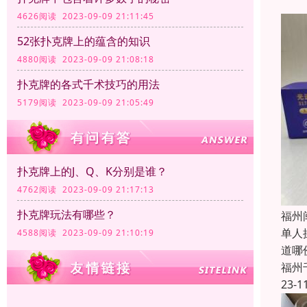
4626阅读 2023-09-09 21:11:45
52张扑克牌上的蕴含的知识
4880阅读 2023-09-09 21:08:18
扑克牌的各式千术技巧的用法
5179阅读 2023-09-09 21:05:49
扑克牌上的J、Q、K分别是谁？
4762阅读 2023-09-09 21:17:13
扑克牌玩法有哪些？
福州
单人
4588阅读 2023-09-09 21:10:19
道哪
福州
23-1