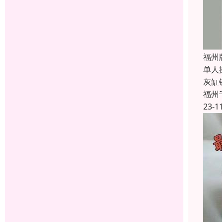
福州
单人
灰缸
福州
23-1