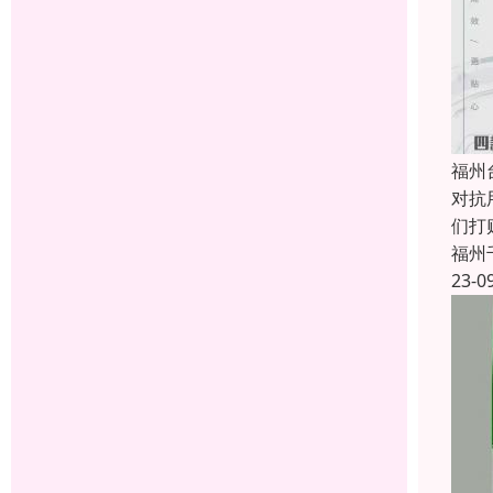
福州
对抗
们打
福州
23-0