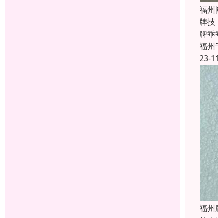
福州
牌技
牌乖
福州
23-1
福州