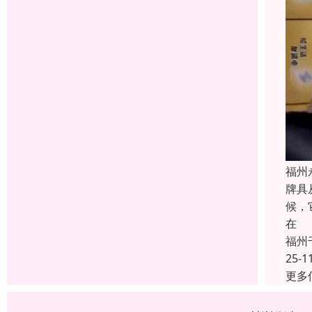
福州
牌具
候，
在
福州
25-1
更多