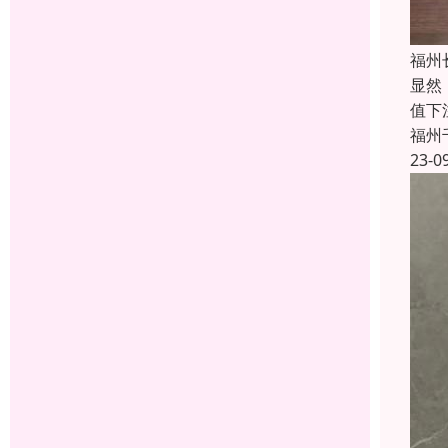
福州
显然
值下
福州
23-0