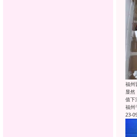
福州
显然
值下
福州
23-0